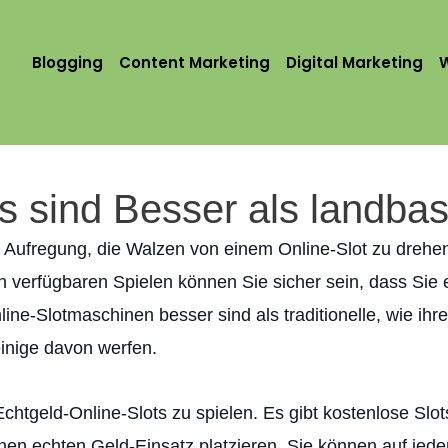
Blogging
Content Marketing
Digital Marketing
s sind Besser als landbasi
 Aufregung, die Walzen von einem Online-Slot zu drehen
 an verfügbaren Spielen können Sie sicher sein, dass Sie
ine-Slotmaschinen besser sind als traditionelle, wie ihr
einige davon werfen.
chtgeld-Online-Slots zu spielen. Es gibt kostenlose Slot
nen echten Geld-Einsatz platzieren. Sie können auf jede