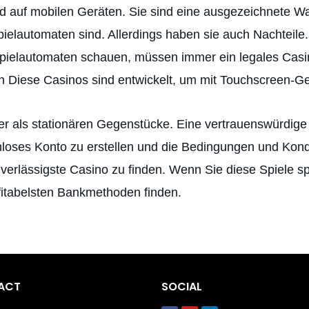
 auf mobilen Geräten. Sie sind eine ausgezeichnete Wahl
ielautomaten sind. Allerdings haben sie auch Nachteile.
Spielautomaten schauen, müssen immer ein legales Casin
en Diese Casinos sind entwickelt, um mit Touchscreen-Ge
ler als stationären Gegenstücke. Eine vertrauenswürdige 
enloses Konto zu erstellen und die Bedingungen und Kondi
erlässigste Casino zu finden. Wenn Sie diese Spiele sp
itabelsten Bankmethoden finden.
ACT
SOCIAL