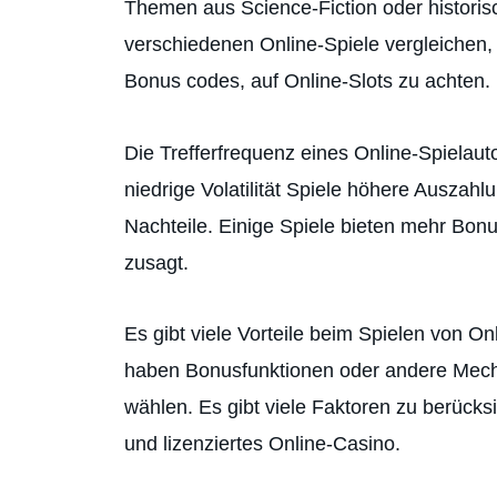
Themen aus Science-Fiction oder historis
verschiedenen Online-Spiele vergleichen, 
Bonus codes, auf Online-Slots zu achten
Die Trefferfrequenz eines Online-Spielauto
niedrige Volatilität Spiele höhere Auszah
Nachteile. Einige Spiele bieten mehr Bon
zusagt.
Es gibt viele Vorteile beim Spielen von On
haben Bonusfunktionen oder andere Mechan
wählen. Es gibt viele Faktoren zu berücks
und lizenziertes Online-Casino.