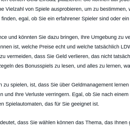
e Vielzahl von Spiele ausprobieren, um zu bestimmen, 
nden, egal, ob Sie ein erfahrener Spieler sind oder ein 
ce und könnten Sie dazu bringen, Ihre Umgebung zu ver
nen ist, welche Preise echt und welche tatsächlich LD
zu vermeiden, dass Sie Geld verlieren, das nicht tatsäch
egeln des Bonusspiels zu lesen, und alles zu lernen, wa
n zu spielen, ist, dass Sie über Geldmanagement lernen
 und Ihre Verluste verringern. Egal, ob Sie nach einem 
 Spielautomaten, das für Sie geeignet ist.
utet, dass Sie wählen können das Thema, das Ihnen gefä