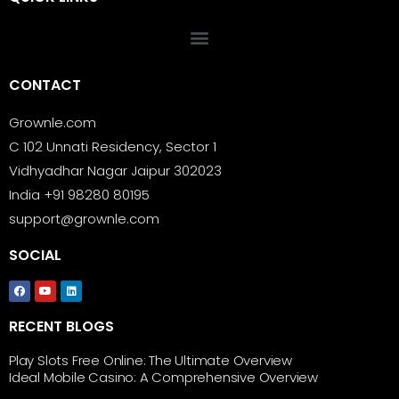
CONTACT
Grownle.com
C 102 Unnati Residency, Sector 1
Vidhyadhar Nagar Jaipur 302023
India +91 98280 80195
support@grownle.com
SOCIAL
RECENT BLOGS
Play Slots Free Online: The Ultimate Overview
Ideal Mobile Casino: A Comprehensive Overview