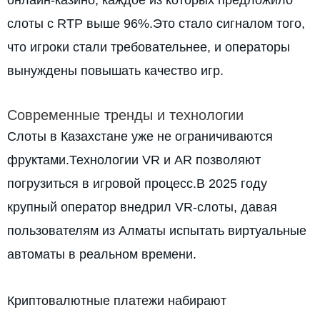
слоты с RTP выше 96%.Это стало сигналом того,
что игроки стали требовательнее, и операторы
вынуждены повышать качество игр.
Современные тренды и технологии
Слоты в Казахстане уже не ограничиваются
фруктами.Технологии VR и AR позволяют
погрузиться в игровой процесс.В 2025 году
крупный оператор внедрил VR‑слоты, давая
пользователям из Алматы испытать виртуальные
автоматы в реальном времени.
Криптовалютные платежи набирают