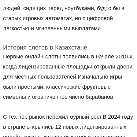
людей, сидящих перед ноутбуками, будто бы в
старых игровых автоматах, но с цифровой
легкостью и мгновенными выплатами.
История слотов в Казахстане
Первые онлайн‑слоты появились в начале 2010‑х,
когда лицензированные площадки открыли двери
для местных пользователей.Изначально игры
были простыми: классические фруктовые
символы и ограниченное число барабанов.
С тех пор рынок пережил бурный рост.В 2024 году
в стране открылись 12 новых лицензированных
онлайн‑казино, каждое из которых предложило