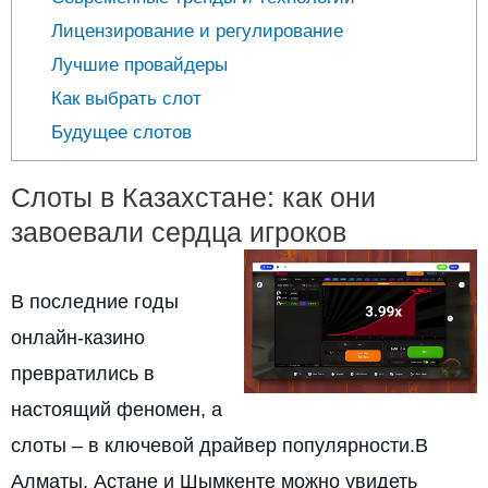
Лицензирование и регулирование
Лучшие провайдеры
Как выбрать слот
Будущее слотов
Слоты в Казахстане: как они
завоевали сердца игроков
В последние годы
онлайн‑казино
превратились в
настоящий феномен, а
слоты – в ключевой драйвер популярности.В
Алматы, Астане и Шымкенте можно увидеть