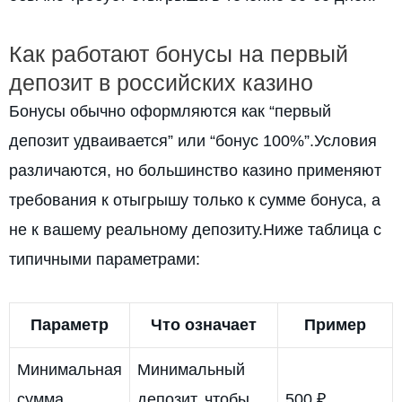
Как работают бонусы на первый
депозит в российских казино
Бонусы обычно оформляются как “первый
депозит удваивается” или “бонус 100%”.Условия
различаются, но большинство казино применяют
требования к отыгрышу только к сумме бонуса, а
не к вашему реальному депозиту.Ниже таблица с
типичными параметрами:
Параметр
Что означает
Пример
Минимальная
Минимальный
сумма
депозит, чтобы
500 ₽