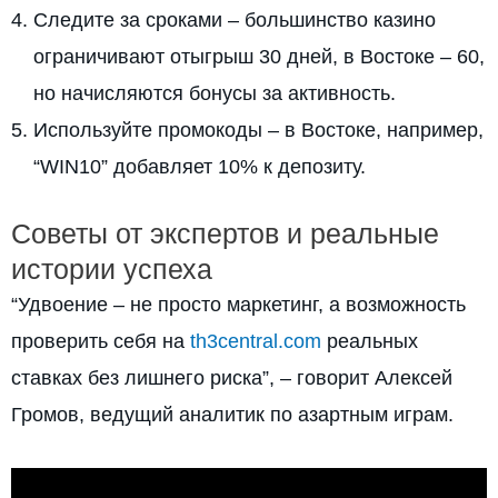
Следите за сроками – большинство казино
ограничивают отыгрыш 30 дней, в Востоке – 60,
но начисляются бонусы за активность.
Используйте промокоды – в Востоке, например,
“WIN10” добавляет 10% к депозиту.
Советы от экспертов и реальные
истории успеха
“Удвоение – не просто маркетинг, а возможность
проверить себя на
th3central.com
реальных
ставках без лишнего риска”, – говорит Алексей
Громов, ведущий аналитик по азартным играм.