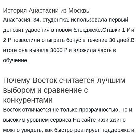
История Анастасии из Москвы
Анастасия, 34, студентка, использовала первый
депозит удвоения в новом блекджеке.Ставки 1 ₽ и
2 ₽ позволили отыграть бонус в течение 30 дней.В
итоге она вывела 3000 ₽ и вложила часть в
обучение.
Почему Восток считается лучшим
выбором и сравнение с
конкурентами
Восток отличается не только прозрачностью, но и
высоким уровнем сервиса.На сайте иззиказино
можно увидеть, как быстро реагирует поддержка и