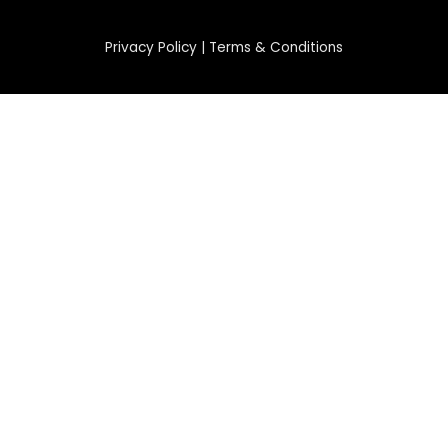
Privacy Policy | Terms & Conditions