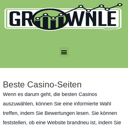
Beste Casino-Seiten
Wenn es darum geht, die besten Casinos
auszuwählen, können Sie eine informierte Wahl
treffen, indem Sie Bewertungen lesen. Sie können
feststellen, ob eine Website brandneu ist, indem Sie