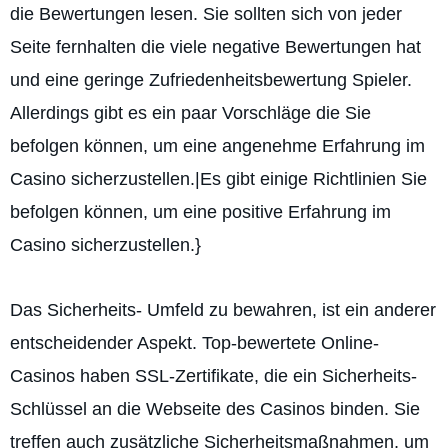
die Bewertungen lesen. Sie sollten sich von jeder
Seite fernhalten die viele negative Bewertungen hat
und eine geringe Zufriedenheitsbewertung Spieler.
Allerdings gibt es ein paar Vorschläge die Sie
befolgen können, um eine angenehme Erfahrung im
Casino sicherzustellen.|Es gibt einige Richtlinien Sie
befolgen können, um eine positive Erfahrung im
Casino sicherzustellen.}
Das Sicherheits- Umfeld zu bewahren, ist ein anderer
entscheidender Aspekt. Top-bewertete Online-
Casinos haben SSL-Zertifikate, die ein Sicherheits-
Schlüssel an die Webseite des Casinos binden. Sie
treffen auch zusätzliche Sicherheitsmaßnahmen, um