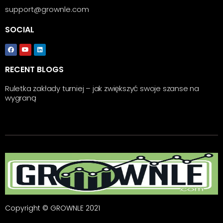
support@grownle.com
SOCIAL
RECENT BLOGS
Ruletka zakłady turniej – jak zwiększyć swoje szanse na
wygraną
Copyright © GROWNLE 2021