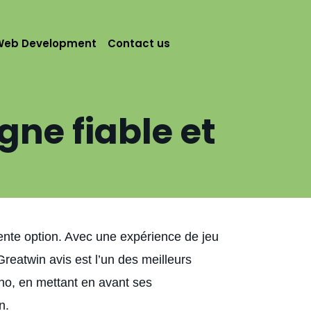
Web Development
Contact us
gne fiable et
llente option. Avec une expérience de jeu
Greatwin avis est l’un des meilleurs
ino, en mettant en avant ses
n.