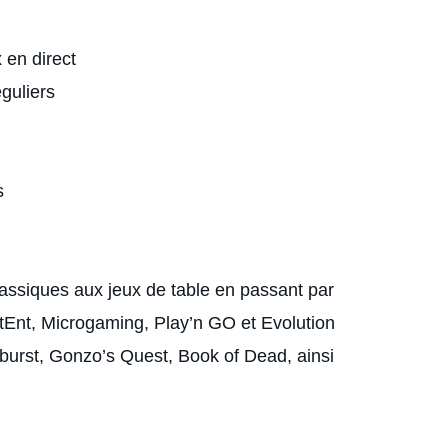
 en direct
guliers
s
assiques aux jeux de table en passant par
NetEnt, Microgaming, Play’n GO et Evolution
rburst, Gonzo’s Quest, Book of Dead, ainsi