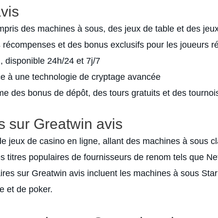
vis
mpris des machines à sous, des jeux de table et des jeux
s récompenses et des bonus exclusifs pour les joueurs ré
l, disponible 24h/24 et 7j/7
ce à une technologie de cryptage avancée
e des bonus de dépôt, des tours gratuits et des tournoi
s sur Greatwin avis
 jeux de casino en ligne, allant des machines à sous cl
des titres populaires de fournisseurs de renom tels que 
ires sur Greatwin avis incluent les machines à sous Sta
e et de poker.