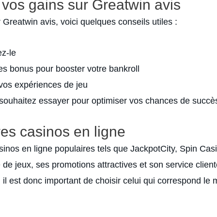
vos gains sur Greatwin avis
reatwin avis, voici quelques conseils utiles :
ez-le
des bonus pour booster votre bankroll
 vos expériences de jeu
 souhaitez essayer pour optimiser vos chances de succè
es casinos en ligne
inos en ligne populaires tels que JackpotCity, Spin Cas
é de jeux, ses promotions attractives et son service clie
il est donc important de choisir celui qui correspond le