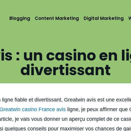
Blogging
Content Marketing
Digital Marketing
s : un casino en li
divertissant
 ligne fiable et divertissant, Greatwin avis est une exce
Greatwin casino France avis
ligne, je peux affirmer que 
rticle, je vais vous donner un aperçu complet de ce cas
ssi quelques conseils pour maximiser vos chances de gai