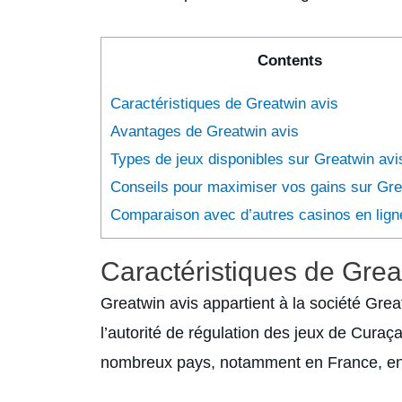
Contents
Caractéristiques de Greatwin avis
Avantages de Greatwin avis
Types de jeux disponibles sur Greatwin avi
Conseils pour maximiser vos gains sur Gre
Comparaison avec d’autres casinos en lign
Caractéristiques de Grea
Greatwin avis appartient à la société Grea
l’autorité de régulation des jeux de Curaçao
nombreux pays, notamment en France, en