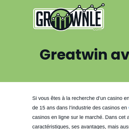
Greatwin avi
Si vous êtes à la recherche d’un casino en
de 15 ans dans l’industrie des casinos en
casinos en ligne sur le marché. Dans
cet a
caractéristiques, ses avantages, mais au