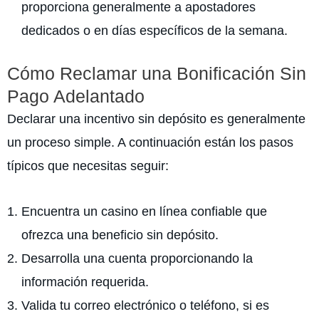
proporciona generalmente a apostadores
dedicados o en días específicos de la semana.
Cómo Reclamar una Bonificación Sin
Pago Adelantado
Declarar una incentivo sin depósito es generalmente
un proceso simple. A continuación están los pasos
típicos que necesitas seguir:
Encuentra un casino en línea confiable que
ofrezca una beneficio sin depósito.
Desarrolla una cuenta proporcionando la
información requerida.
Valida tu correo electrónico o teléfono, si es