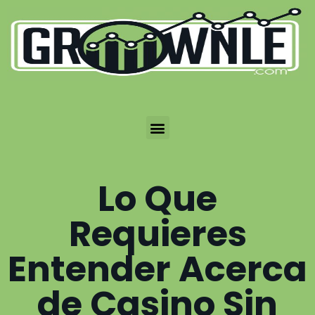
Lo Que
Requieres
Entender Acerca
de Casino Sin