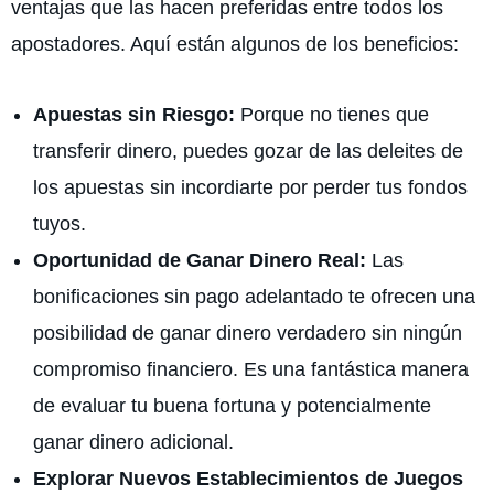
ventajas que las hacen preferidas entre todos los
apostadores. Aquí están algunos de los beneficios:
Apuestas sin Riesgo:
Porque no tienes que
transferir dinero, puedes gozar de las deleites de
los apuestas sin incordiarte por perder tus fondos
tuyos.
Oportunidad de Ganar Dinero Real:
Las
bonificaciones sin pago adelantado te ofrecen una
posibilidad de ganar dinero verdadero sin ningún
compromiso financiero. Es una fantástica manera
de evaluar tu buena fortuna y potencialmente
ganar dinero adicional.
Explorar Nuevos Establecimientos de Juegos