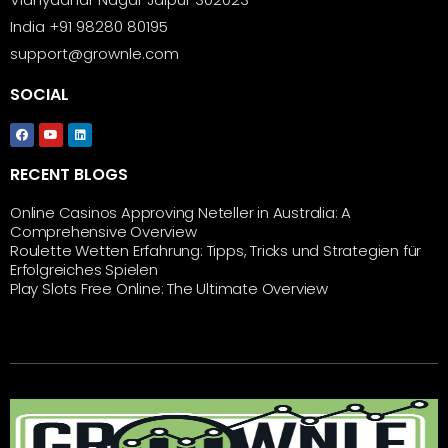
India +91 98280 80195
support@grownle.com
SOCIAL
RECENT BLOGS
Online Casinos Approving Neteller in Australia: A
Comprehensive Overview
Roulette Wetten Erfahrung: Tipps, Tricks und Strategien für
Erfolgreiches Spielen
Play Slots Free Online: The Ultimate Overview