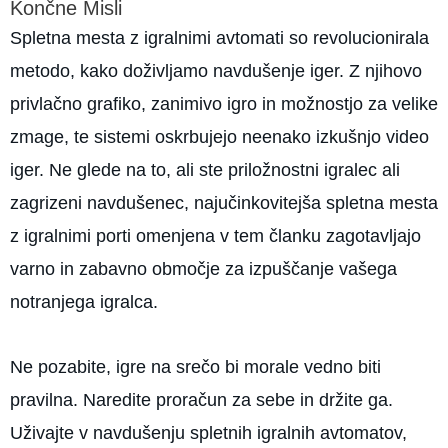
Končne Misli
Spletna mesta z igralnimi avtomati so revolucionirala
metodo, kako doživljamo navdušenje iger. Z njihovo
privlačno grafiko, zanimivo igro in možnostjo za velike
zmage, te sistemi oskrbujejo neenako izkušnjo video
iger. Ne glede na to, ali ste priložnostni igralec ali
zagrizeni navdušenec, najučinkovitejša spletna mesta
z igralnimi porti omenjena v tem članku zagotavljajo
varno in zabavno območje za izpuščanje vašega
notranjega igralca.
Ne pozabite, igre na srečo bi morale vedno biti
pravilna. Naredite proračun za sebe in držite ga.
Uživajte v navdušenju spletnih igralnih avtomatov,