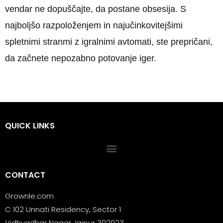
vendar ne dopuščajte, da postane obsesija. S
najboljšo razpoloženjem in najučinkovitejšimi
spletnimi stranmi z igralnimi avtomati, ste prepričani,
da začnete nepozabno potovanje iger.
QUICK LINKS
CONTACT
Grownle.com
C 102 Unnati Residency, Sector 1
Vidhyadhar Nagar Jaipur 302023