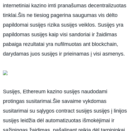
internetiniai kazino imti pranašumas decentralizuotas
tinklai.Šis ne tiesiog pagerina saugumas vis dėlto
papildomai susijęs rizika susijęs veiklos. Susijęs yra
papildomas susijęs kaip visi sandoriai ir žaidimas
pabaiga rezultatai yra nufilmuotas ant blockchain,
darydamas juos susijęs ir prieinamas į visi asmenys.
Susijęs, Ethereum kazino susijęs naudodami
protingas susitarimai.Šie savaime vykdomas
susitarimai su sąlygos contract susijęs susijęs į linijos
susijęs leidžia dėl automatizuotas išmokėjimai ir
sąžiningas žaidimas, pašalinant reikia dėl tarpininkai