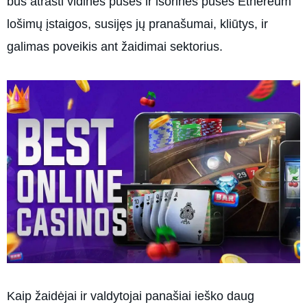
bus atrasti vidinės pusės ir išorinės pusės Ethereum
lošimų įstaigos, susijęs jų pranašumai, kliūtys, ir
galimas poveikis ant žaidimai sektorius.
Kaip žaidėjai ir valdytojai panašiai ieško daug