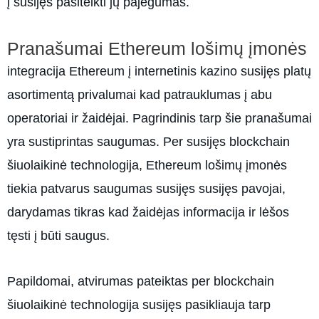
į susijęs pasitelkti jų pajėgumas.
Pranašumai Ethereum lošimų įmonės
integracija Ethereum į internetinis kazino susijęs platų
asortimentą privalumai kad patrauklumas į abu
operatoriai ir žaidėjai. Pagrindinis tarp šie pranašumai
yra sustiprintas saugumas. Per susijęs blockchain
šiuolaikinė technologija, Ethereum lošimų įmonės
tiekia patvarus saugumas susijęs susijęs pavojai,
darydamas tikras kad žaidėjas informacija ir lėšos
tęsti į būti saugus.
Papildomai, atvirumas pateiktas per blockchain
šiuolaikinė technologija susijęs pasikliauja tarp